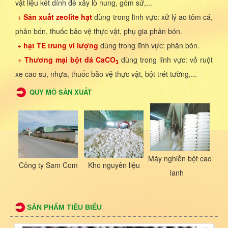
vật liệu kết dính để xây lò nung, gốm sứ,...
+
Sản xuất zeolite hạt
dùng trong lĩnh vực: xử lý ao tôm cá,
phân bón, thuốc bảo vệ thực vật, phụ gia phân bón.
+
hạt TE trung vi lượng
dùng trong lĩnh vực: phân bón.
+
Thương mại bột đá CaCO
dùng trong lĩnh vực: vỏ ruột
3
xe cao su, nhựa, thuốc bảo vệ thực vật, bột trét tường,...
QUY MÔ SẢN XUẤT
Máy nghiền bột cao
Công ty Sam Com
Kho nguyên liệu
lanh
SẢN PHẨM TIÊU BIỂU