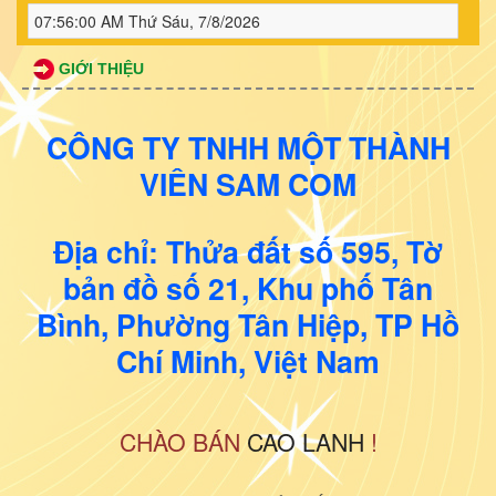
07:56:02 AM
Thứ Sáu, 7/8/2026
GIỚI THIỆU
CÔNG TY TNHH MỘT THÀNH
VIÊN SAM COM
Địa chỉ: Thửa đất số 595, Tờ
bản đồ số 21, Khu phố Tân
Bình, Phường Tân Hiệp, TP Hồ
Chí Minh, Việt Nam
CHÀO BÁN
CAO LANH
!