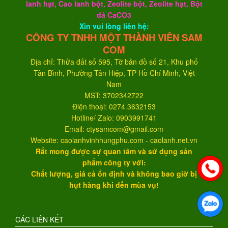
lanh hạt, Cao lanh bột, Zeolite bột, Zeolite hạt, Bột
đá CaCO3
Xin vui lòng liên hệ:
CÔNG TY TNHH MỘT THÀNH VIÊN SAM
COM
Địa chỉ: Thửa đất số 595, Tờ bản đồ số 21, Khu phố
Tân Bình, Phường Tân Hiệp, TP Hồ Chí Minh, Việt
Nam
MST: 3702342722
Điện thoại: 0274.3632153
Hotline/ Zalo: 0903991741
Email: ctysamcom@gmail.com
Website: caolanhvinhhungphu.com - caolanh.net.vn
Rất mong được sự quan tâm và sử dụng sản
phẩm công ty với:
Chất lượng, giá cả ổn định và không bao giờ bị
hụt hàng khi đến mùa vụ!
CÁC LIÊN KẾT