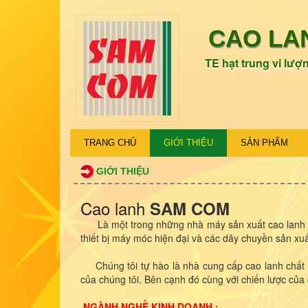
CAO LA
TE hạt trung vi lượn
TRANG CHỦ
GIỚI THIỆU
SẢN PHẨM
GIỚI THIỆU
Cao lanh
SAM COM
Là một trong những nhà máy sản xuất cao lanh đượ
thiết bị máy móc hiện đại và các dây chuyền sản xu
Chúng tôi tự hào là nhà cung cấp cao lanh chất l
của chúng tôi. Bên cạnh đó cùng với chiến lược củ
NGÀNH NGHỀ KINH DOANH :