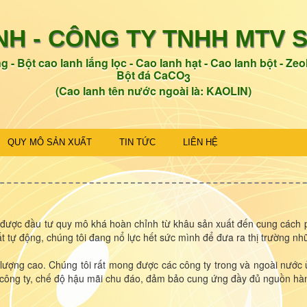
NH -
CÔNG TY TNHH MTV 
g - Bột cao lanh lắng lọc - Cao lanh hạt - Cao lanh bột - Zeol
Bột đá CaCO
3
(Cao lanh tên nước ngoài là: KAOLIN)
QUY MÔ SẢN XUẤT
TIN TỨC
LIÊN HỆ
c đầu tư quy mô khá hoàn chỉnh từ khâu sản xuất đến cung cách ph
ất tự động, chúng tôi đang nổ lực hết sức mình để đưa ra thị trường 
ượng cao. Chúng tôi rất mong được các công ty trong và ngoài nước 
a công ty, chế độ hậu mãi chu đáo, đảm bảo cung ứng đầy đủ nguồn hà