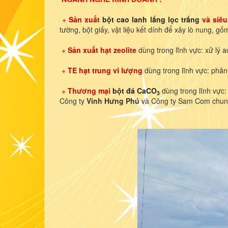
+
Sản xuất
bột cao lanh lắng lọc trắng
và siêu
tường, bột giấy, vật liệu kết dính để xây lò nung, gốm
+
Sản xuất hạt zeolite
dùng trong lĩnh vực: xử lý 
+
TE hạt trung vi lượng
dùng trong lĩnh vực: phân
+
Thương mại
bột đá CaCO
dùng trong lĩnh vực: 
3
Công ty
Vinh Hưng Phú
và Công ty Sam Com chung